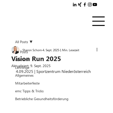
All Posts
Sharon Schorn
4. Sept. 2025
1 Min. Lesezeit
All Posts
Vision Run 2025
emc aktiv
Aktualisiert:
9. Sept. 2025
Lehrlinge
4.09.2025 | Sportzentrum Niederösterreich
Allgemeines
Mitarbeiterfeste
emc Tipps & Tricks
Betriebliche Gesundheitsförderung