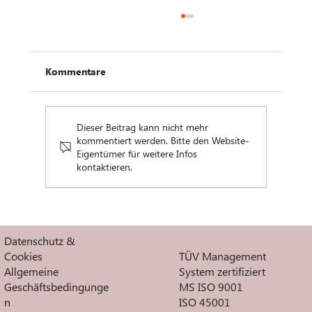
Kommentare
Dieser Beitrag kann nicht mehr
kommentiert werden. Bitte den Website-
Eigentümer für weitere Infos
kontaktieren.
Challenge St. Pölten | Firmentriathlon
Datenschutz &
TÜV Management
Cookies
System zertifiziert
Allgemeine
MS ISO 9001
Geschäftsbedingunge
ISO 45001
n