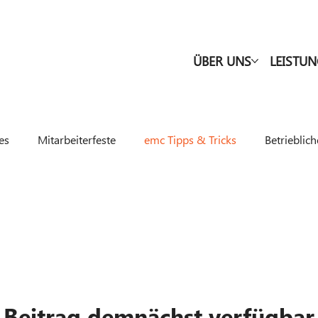
ÜBER UNS
LEISTU
es
Mitarbeiterfeste
emc Tipps & Tricks
Betrieblic
Beitrag demnächst verfügbar