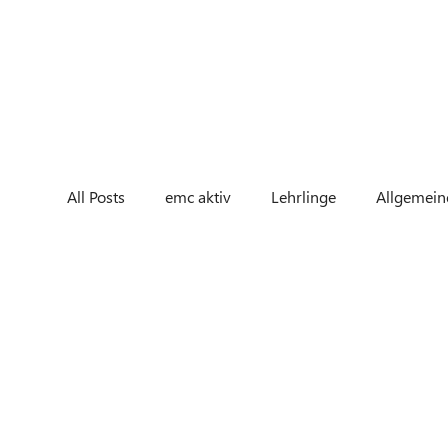
All Posts
emc aktiv
Lehrlinge
Allgemein