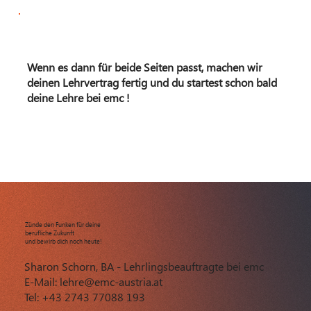
Wenn es dann für beide Seiten passt, machen wir
deinen Lehrvertrag fertig und du startest schon bald
deine Lehre bei emc !
Zünde den Funken für deine
berufliche Zukunft
und bewirb dich noch heute!
Sharon Schorn, BA - Lehrlingsbeauftragte bei emc
E-Mail:
lehre@emc-austria.at
Tel: +43 2743 77088 193