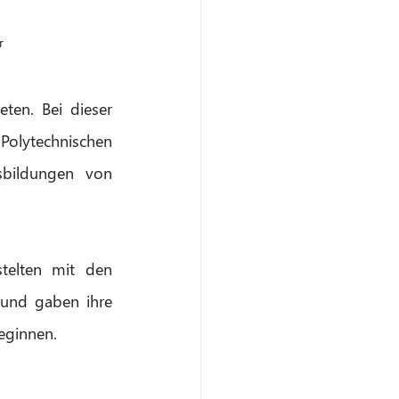
r 
en. Bei dieser 
lytechnischen 
bildungen von 
elten mit den 
und gaben ihre 
beginnen.