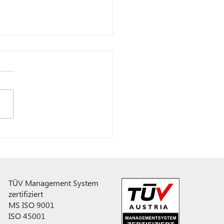
des High-Tec-Lehrlings
5
TÜV Management System
zertifiziert
MS ISO 9001
ISO 45001