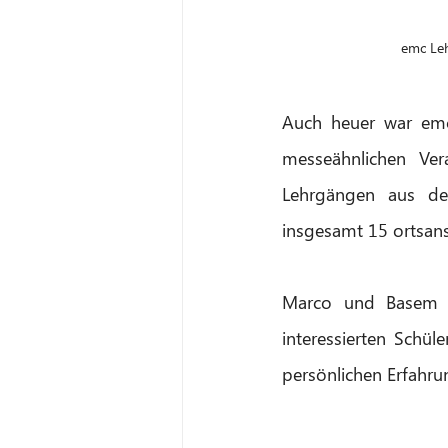
emc Leh
Auch heuer war emc 
messeähnlichen Ve
Lehrgängen aus de
insgesamt 15 ortsans
Marco und Basem – 
interessierten Schü
persönlichen Erfahrun